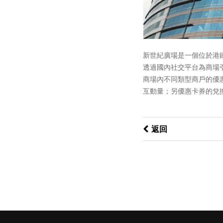
新世紀廣場是一個位於港
透過國內社交平台為商場
商場內不同類型商戶的優惠
互動量；另優惠卡券的兌
返回
微廣：你的中國行銷專家
香港特別行政區九龍觀塘鴻圖道73-75號
KOHO，4樓
(+852) 3996 7906
info@wechatstrategy.com.hk