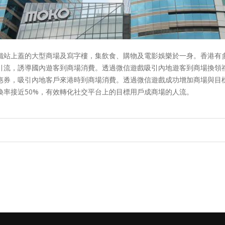
鐵站上蓋的大型商場及寫字樓，集飲食、購物及電影娛樂於一身。香港有
引流，誘導國內遊客到商場消費。透過微信遊戲吸引內地遊客到商場換領
券，吸引內地客戶來港時到商場消費。透過微信遊戲成功增加商場與目標用
換率接近50%，有效轉化社交平台上的目標用戶成商場的人流。