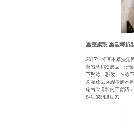
重整旗鼓 重塑轉折
2017年相宜本草決
藥智慧和護膚品，研發
下與線上聯動。在線下
高端產品路線接觸不同
銷售渠道和內容營銷，
翻紅的關鍵因素。