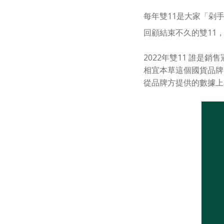
每年雙11是大家「剁
回顧結束不久的雙11
2022年雙11 誰是銷
相宜本草這個國貨品牌
從品牌方提供的數據上