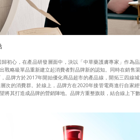
點
定回歸初心，在產品研發層面中，決以「中草藥護膚專家」作為
出戰略級單品重新建立起消費者對品牌新的認知。同時在銷售
，品牌方於2017年開始優化商品超市的產品線，開拓三四線
層次的消費群。於線上，品牌方在2020年接管電商進行自家
望將其打造成品牌的營銷陣地。品牌方重整旗鼓，結合線上下