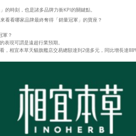
手」的時刻，也是諸多品牌力衝KPI的關鍵點。
，來看看哪家品牌最終奪得「銷量冠軍」的寶座？
售冠軍？
的表現可謂是遠超行業預期。
看，相宜本草天貓旗艦店交易總額達到2億多元，同比增長達88