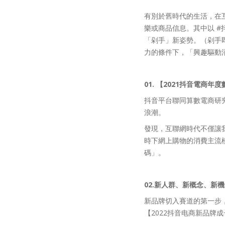
有別於舊時代的生活，在
樂或商品信息。其中以 #
「剁手」新姿勢。（剁手
力的條件下，「興趣驅動
01. 【2021抖音電商
抖音平台聯同算數電商研
浪潮。
發現，互聯網時代不僅讓
時下網上購物的消費主流
碼」。
02.新人群、新概念、新
新品牌切入賽道的第一步
【2022抖音电商新品