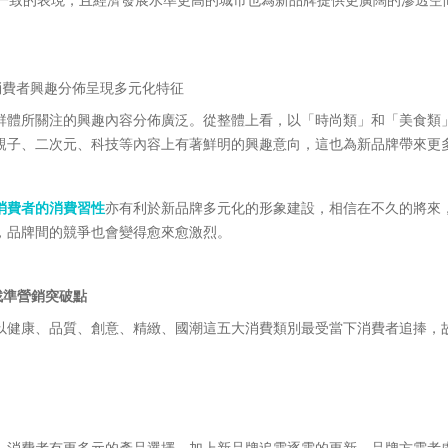
消費者興趣分佈呈現多元化特征
群體所關注的興趣內容分佈廣泛。從整體上看，以「時尚類」和「美食類
親子、二次元、科技等內容上有著鮮明的興趣意向，這也為新品牌帶來更
消費者的消費習性
亦有利於新品牌多元化的形象建設，相信在不久的將來
，品牌間的競爭也會變得愈來愈激烈。
，找準營銷突破點
以健康、品質、創意、精緻、國潮這五大消費類別最受當下消費者追捧，
，消費者有更多元的產品選擇，加上新品牌追雲逐電的更新，品牌方需考