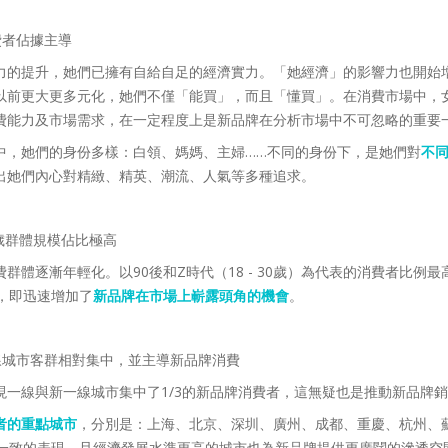
費者佔據主導
力的提升，她們已擁有自給自足的經濟實力。「她經濟」的影響力也開始
以前更大更多元化，她們不僅「能買」，而且「懂買」。在消費市場中，
費能力及市場需求，在一定程度上是新品牌在分析市場中不可忽略的重要
中，她們的身份多樣：白領、媽媽、主婦……不同的身份下，是她們對
不
出她們內心對精緻、精英、潮流、人氣等多種追求。
30歲群體規模佔比極高
體逐漸年輕化。以90後和Z時代（18 - 30歲）為代表的消費者比例最高
，即迅速增加了
新品牌在市場上嶄露頭角的機會
。
線城市客群相對集中，並主導新品牌消費
現一線與新一線城市集中了1/3的新品牌消費者，這無疑也是推動新品牌
者的重點城市
，分別是：上海、北京、深圳、廣州、成都、重慶、杭州、
現一致的表現，且經濟發展水準更高的城市也為新品牌提供更廣闊的滲透空