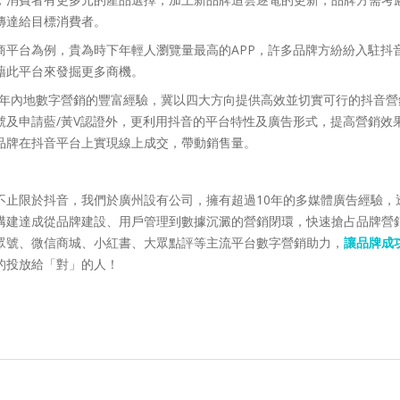
傳達給目標消費者。
商平台為例，貴為時下年輕人瀏覽量最高的APP，許多品牌方紛紛入駐抖
藉此平台來發掘更多商機。
ine 擁有多年內地數字營銷的豐富經驗，冀以四大方向提供高效並切實可行的抖
號及申請藍/黃V認證外，更利用抖音的平台特性及廣告形式，提高營銷效
品牌在抖音平台上實現線上成交，帶動銷售量。
不止限於抖音，我們於廣州設有公司，擁有超過10年的多媒體廣告經驗，
構建達成從品牌建設、用戶管理到數據沉澱的營銷閉環，快速搶占品牌營
眾號、微信商城、小紅書、大眾點評等主流平台數字營銷助力，
讓品牌成
的投放給「對」的人！