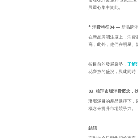
展重心集中於此。
* 消費特征04
—
新品牌
在新品牌關注度上，消費
高；此外，他們在明星、
按目前的發展趨勢，
了解
花齊放的盛況，與此同時
03. 梳理市場消費概念
琳瑯滿目的產品選擇下，
概念來提升市場競爭力。
結語
面對如今日漸飽和的市場