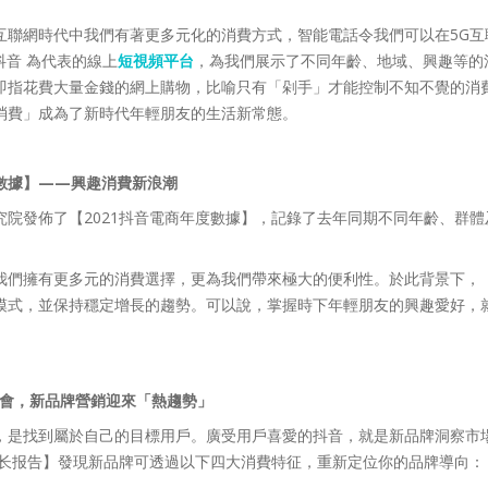
互聯網時代中我們有著更多元化的消費方式，智能電話令我們可以在5G互
抖音 為代表的線上
短視頻平台
，為我們展示了不同年齡、地域、興趣等的
即指花費大量金錢的網上購物，比喻只有「剁手」才能控制不知不覺的消
消費」成為了新時代年輕朋友的生活新常態。
年度數據】——興趣消費新浪潮
究院發佈了【2021抖音電商年度數據】，記錄了去年同期不同年齡、群
我們擁有更多元的消費選擇，更為我們帶來極大的便利性。於此背景下，
模式，並保持穩定增長的趨勢。可以說，掌握時下年輕朋友的興趣愛好，
機會，新品牌營銷迎來「熱趨勢」
，是找到屬於自己的目標用戶。廣受用戶喜愛的抖音，就是新品牌洞察市
牌成长报告】發現新品牌可透過以下四大消費特征，重新定位你的品牌導向：