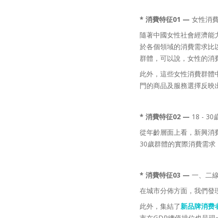
* 消費特征01
—
女性消
隨著中國女性社會經濟能
於各個領域的消費需求比
群體，可以說，女性的消
此外，這些女性消費群體
門的商品及服務選擇反映
* 消費特征02
—
18 - 
從年齡層面上看，新興消費群
30歲群體的實際消費需求
* 消費特征03 —
一、二
在城市分佈方面，我們發
此外，集結了
新品牌消费
市在GDP總值排位也呈