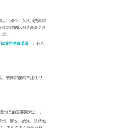
增大。如今，女性消費群體
女性群體的比例遠高於男性
一環。
同領域的消費渴望
。五花八
。若商家能精準抓住18 -
銷量增長的重要因素之一。
蘇州、西安、武漢。這些城
間，不少商家亦計劃將發