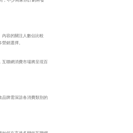
」內容的關注人數佔比較
多營銷選擇。
，互聯網消費市場將呈現百
故品牌需深諳各消費類別的
慮如何在高速多變的互聯網