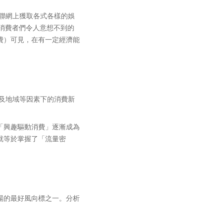
聯網上獲取各式各樣的娛
消費者們令人意想不到的
費）可見，在有一定經濟能
體及地域等因素下的消費新
「興趣驅動消費」逐漸成為
就等於掌握了「流量密
場的最好風向標之一。分析