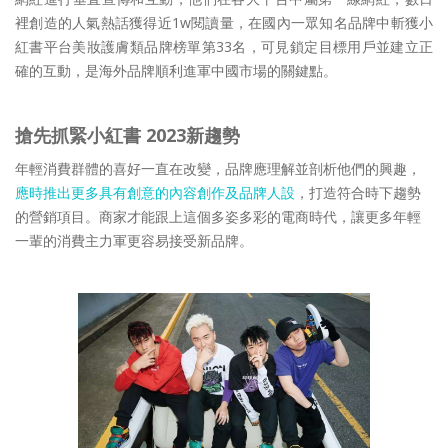
裡創造的人氣熱話獲得近1w閱讀量，在國內一眾知名品牌中斬獲小
紅書平台美妝護膚類品牌榜單第33名，可見鎖定目標用戶並建立正
確的互動，是海外品牌順利進軍中國市場的關鍵點。
搶先抓緊小紅書 2023新趨勢
年輕消費群體的喜好一直在改變，品牌應理解並剖析他們的興趣，
應時推出更多具有創意的內容創作及品牌人設
，打造符合時下趨勢
的營銷項目。商家才能跟上這個多姿多彩的電商時代，讓更多年輕
一輩的消費主力軍更容易接受新品牌。