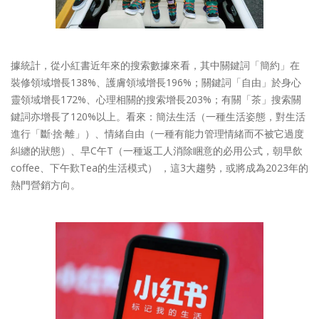
據統計，從小紅書近年來的搜索數據來看，其中關鍵詞「簡約」在
裝修領域增長138%、護膚領域增長196%；關鍵詞「自由」於身心
靈領域增長172%、心理相關的搜索增長203%；有關「茶」搜索關
鍵詞亦增長了120%以上。看來：簡法生活（一種生活姿態，對生活
進行「斷·捨·離」）、情緒自由（一種有能力管理情緒而不被它過度
糾纏的狀態）、早C午T（一種返工人消除睏意的必用公式，朝早飲
coffee、下午歎Tea的生活模式） ，這3大趨勢，或將成為2023年的
熱門營銷方向。