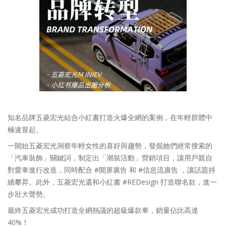
知名品牌五菱宏光結合小紅書打造火爆全網的案例，在年輕群體中
極速冒起。
一開始五菱宏光洞察年輕女性的喜好與趨勢，發掘她們經常搜索的
「汽車裝飾」關鍵詞，制定出「潮裝活動」營銷項目，讓用戶親自
對愛車進行改造，同時配合 #開屏廣告 和 #信息流廣告 ，讓話題持
續攀昇。此外，五菱宏光還和小紅書 #REDesign 打造聯名款，進一
步壯大聲勢。
最終五菱宏光成功打造全網熱議的超級爆款車，銷量佔比高達
40%！