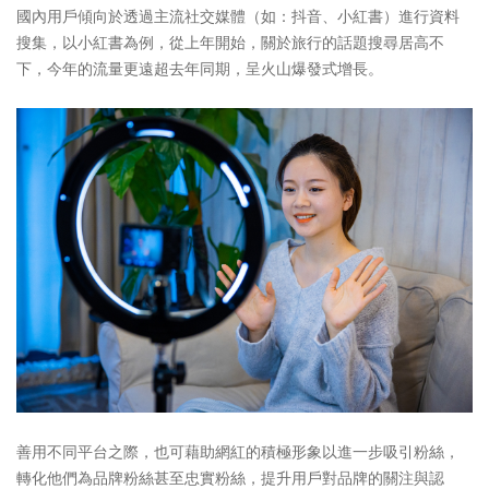
國內用戶傾向於透過主流社交媒體（如：抖音、小紅書）進行資料
搜集，以小紅書為例，從上年開始，關於旅行的話題搜尋居高不
下，今年的流量更遠超去年同期，呈火山爆發式增長。
善用不同平台之際，也可藉助網紅的積極形象以進一步吸引粉絲，
轉化他們為品牌粉絲甚至忠實粉絲，提升用戶對品牌的關注與認