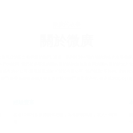
關於微廣
服務
最新宣傳方案
微廣的故事
關於微廣
品牌，是專為企業而設的綜合數碼營銷顧問; 通過一系列針對中國內地的策略化市場
內客戶的認同. 我們提供專業的國內營銷諮詢服務及全面的國內營銷解決方案,
資擁有的分公司-廣州超廣域數字營銷有限公司. 我們採取”不外判, 全內包
部門;與香港總部各個具豐富實經驗的部門會緊密合作, 按企業的需求打
經驗豐富
網
超過10年的多媒體廣告經驗，為你解開萬難，攻入中國市
廣
場。
你