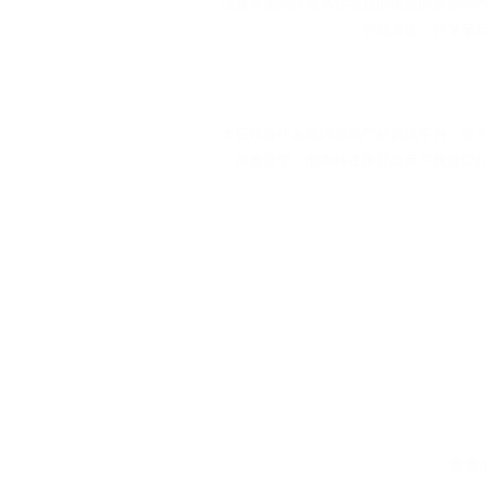
微廣專業團隊會為你撰寫的優秀的新聞稿
的知名度，分享至
今日頭條作為國內最熱門的資訊平台。龐
推薦引擎，能夠極速推算出用戶興趣愛
微廣