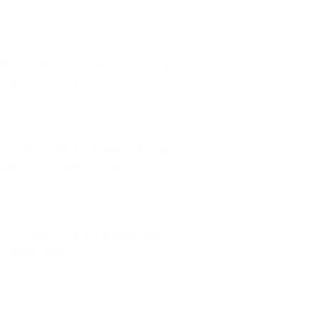
務包括公眾帳號登記、內容管理及宣傳、微
、微信小程式的開發等。
紅人試用產品或親身到現場參與活動，並於
直播平台等社交媒體平台發放推廣文章。
帳戶管理服務，包括海外企業認證、內容管
，微博廣告投放。