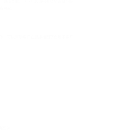
，包括百度、３６０及搜狗有密切的合作關
路用家。
伴，可以幫助客戶在騰訊相關平台展示客戶
功案例