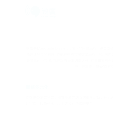
微廣是Madcradle Online Ltd旗下的附屬
務迅速發展的同時, 亦能在中國市場突出品牌, 得到國
業進軍內地市場, 我們設有香港總部之外, 在廣州亦有全
部、設計部、媒介管理等
服務多元化
從微信公眾號開號，朋友圈廣告到微信推廣活動，甚至
紅宣傳，服務多樣化，全方位宣傳媒體平台。