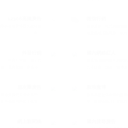
12306高鐵廣告
微信行銷
到所有落地香港西九龍站旅
微廣提供一站式的微信服
客。
信遊戲或活動策劃、執行
抖音行銷
國內網絡紅人
抖音社交新「視」代
微廣邀請國內知名的網絡
社區、電商營銷「必選項」
其小紅書、微信、微博及
朋友圈廣告
新浪微博
你有效接觸更多潛在客戶，
微廣為您提供全面的微博
廣及手機應用程式下載等。
理、微博活動設計與執行
網上新聞稿
國內搜尋廣告