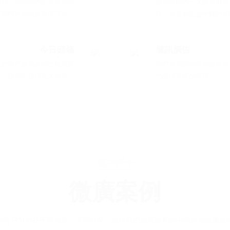
內容，借助國內記者及編輯
微廣與國內三大搜索引擎
新聞門戶網站及發佈平台。
係，為您鎖定全中國的網
今日頭條
騰訊廣告
大的用戶數量及個性化資訊
我們為騰訊的官方合作夥
好，使廣告發揮更大效用。
的品牌及產品資訊。
成功例子
微廣案例
的客戶分佈在不同地區、不同行業，過往我們擁有許多的中國內地推廣成