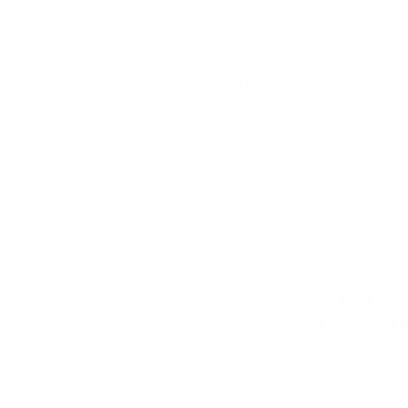
中國鐵路官方國家級廣告平台，精準找
國內視頻
微廣可以不同格式的微信朋友圈廣告，助
當中包括公眾號推廣，微信文章推