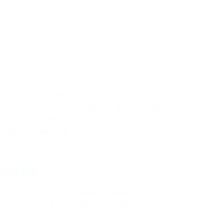
市場資訊
案例
聯絡微廣
EN
中
推廣, 替各個企業、品牌發掘潛在內地客戶及孕育生意,以助業
 幫助B2B和B2C企業打入中國市場。為了有效地幫助企
”政策, 充分利用廣州分公司的各個部門:市場部、項目執行
造出度身訂造的解決方案。
本土化策略
告最怕唔貼地。負責專案的國內營銷團隊超過40人，為
出謀劃策，提供最合適中國市場的綜合廣告方案。