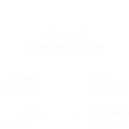
大中華數碼行銷推廣
微廣服務範圍
高德地圖廣告
小紅書廣告
數據，高德地圖為品牌提供
小紅書廣告是一站式營銷
效的在地化行銷解決方案。
賽道」為目標的多樣化廣
小紅書推廣
國內社交媒體帳號
銷最熱門的推廣方式之一。
品牌入駐社交媒體並進行
場好重要的一環。